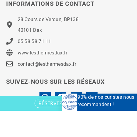
INFORMATIONS DE CONTACT
28 Cours de Verdun, BP138
40101 Dax
05 58 58 71 11
www.lesthermesdax.fr
contact@lesthermesdax.fr
SUIVEZ-NOUS SUR LES RÉSEAUX
90% de nos curistes nous
RÉSERVEZ VOTRE CURE
recommandent !
© 2021 Les Thermes à Dax.
Mentions légales
–
Politique de
confidentialité