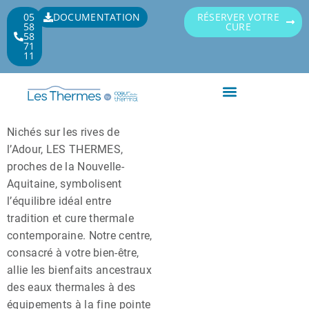
05
DOCUMENTATION
RÉSERVER VOTRE
58
CURE
58
71
11
Service de covoiturage
Nos produits cosmétiques
Nichés sur les rives de
l’Adour, LES THERMES,
proches de la Nouvelle-
Aquitaine, symbolisent
l’équilibre idéal entre
tradition et cure thermale
contemporaine. Notre centre,
consacré à votre bien-être,
allie les bienfaits ancestraux
des eaux thermales à des
équipements à la fine pointe