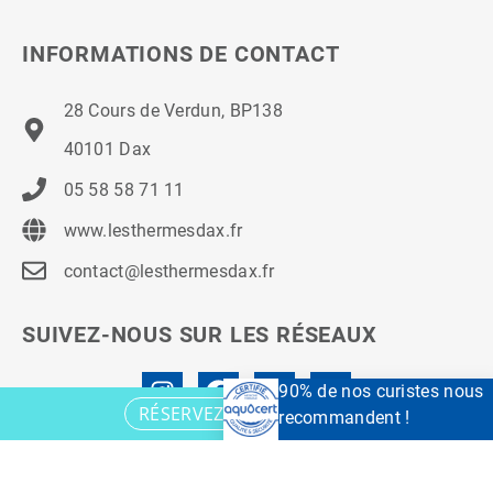
INFORMATIONS DE CONTACT
28 Cours de Verdun, BP138
40101 Dax
05 58 58 71 11
www.lesthermesdax.fr
contact@lesthermesdax.fr
SUIVEZ-NOUS SUR LES RÉSEAUX
90% de nos curistes nous
RÉSERVEZ VOTRE CURE
recommandent !
© 2021 Les Thermes à Dax.
Mentions légales
–
Politique de