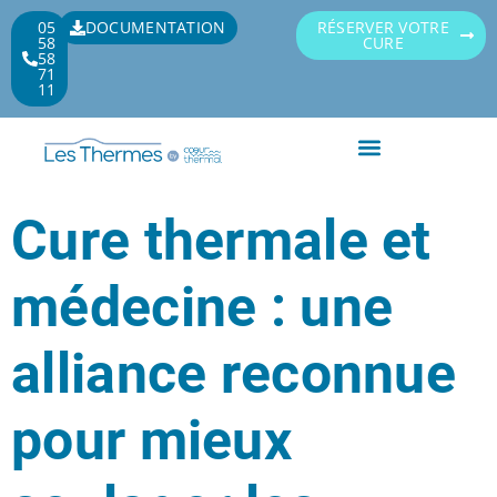
05
DOCUMENTATION
RÉSERVER VOTRE
58
CURE
58
71
11
Service de covoiturage
Nos produits cosmétiques
Cure thermale et
médecine : une
alliance reconnue
pour mieux