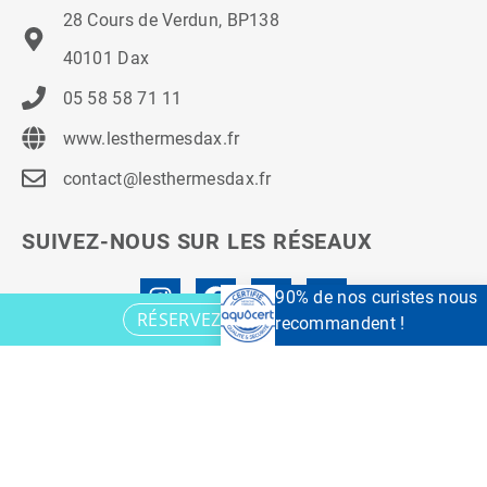
28 Cours de Verdun, BP138
40101 Dax
05 58 58 71 11
www.lesthermesdax.fr
contact@lesthermesdax.fr
SUIVEZ-NOUS SUR LES RÉSEAUX
90% de nos curistes nous
RÉSERVEZ VOTRE CURE
recommandent !
© 2021 Les Thermes à Dax.
Mentions légales
–
Politique de
confidentialité
Paramètres des cookies