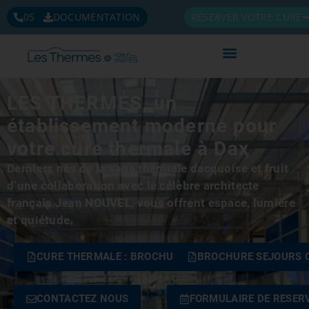
05 58 58 71 11
DOCUMENTATION
RÉSERVER VOTRE CURE
Service de covoiturage
Nos produits cosmétiques
LES THERMES, un
établissement moderne pour
votre cure thermale à Dax
Derniers nés de la saga thermale dacquoise et fruit
d’une collaboration avec le célèbre architecte
français Jean NOUVEL, vous offrent espace, lumière
et quiétude.
CURE THERMALE : BROCHURES ET TARIFS
BROCHURE SEJOURS 
CONTACTEZ NOUS
FORMULAIRE DE RESERV