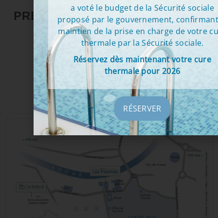
a voté le budget de la Sécurité sociale
PRENEZ CONTACT AVEC NOUS
proposé par le gouvernement, confirmant
maintien de la prise en charge de votre c
thermale par la Sécurité sociale.
Réservez dès maintenant votre cure
thermale pour 2026
05 58 58 71 11
contact@lesthermesdax.fr
28 Cours de Verdun, 40101 Dax
RÉSERVER